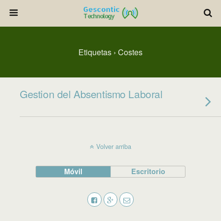
Etiquetas › Costes
Gestion del Absentismo Laboral
Volver arriba
Móvil
Escritorio