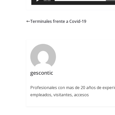
a
d
e
Terminales frente a Covid-19
s
u
s
e
m
p
l
gescontic
e
a
Profesionales con mas de 20 años de experien
d
empleados, visitantes, accesos
o
s
e