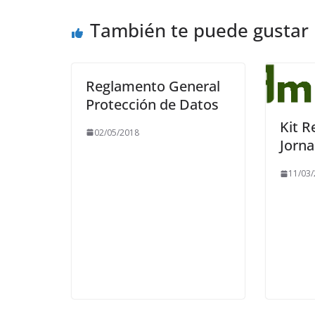
I
También te puede gustar
d
e
n
Reglamento General
t
Protección de Datos
i
Kit R
f
02/05/2018
Jorn
i
c
11/03
a
c
i
o
n
d
e