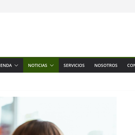
rol Biometrico para Centros de Formacion
acto y Detección de Temperatura
 a Covid-19
da 4.0
IENDA
NOTICIAS
SERVICIOS
NOSOTROS
CO