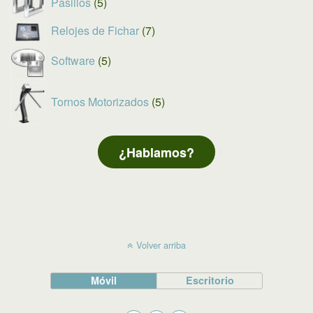
Pasillos
5
productos
7
Relojes de Fichar
7
productos
5
Software
5
productos
5
Tornos Motorizados
5
productos
¿Hablamos?
Volver arriba
Móvil
Escritorio