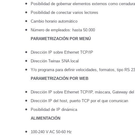
Posibilidad de gobernar elementos externos como cerradur
p
Posibilidad de conectar varios lectores
e
Cambio horario automático
r
Número de empleados: hasta 50.000
s
o
PARAMETRIZACIÓN POR MENÚ
n
Dirección IP sobre Ethernet TCP/IP
a
Dirección Twinax SNA local
s
Y/o programa para definir velocidades, formatos, tipo RS 
PARAMETRIZACIÓN POR WEB
Dirección IP sobre Ethernet TCP/IP, máscara, Gateway del
Dirección IP del host, puerto TCP por el que comunican
Posibilidad de IP dinámica
ALIMENTACIÓN
100-240 V AC 50-60 Hz