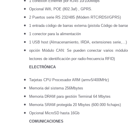
1 conexión Ethernet por RJ45 10/100Mbps
a
Opcional Wifi, POE (802.3af) , GPRS.
d
2 Puertos serie RS 232/485 (Módem RTC/RDSI/GPRS)
e
1 entrada código de barras externa (pistola Código de barras
s
1 conector para la alimentación
u
1 USB host (Almacenamiento, IRDA, extensiones serie,…)
s
opción Módulo CAN: Se pueden conectar varios módulos 
e
lectores de identificación por radio-frecuencia RFID)
m
ELECTRÓNICA
p
l
Tarjetas CPU Procesador ARM (armv5/400MHz)
e
Memoria del sistema 256Mbytes
a
Memoria DRAM para gestión Terminal 64 Mbytes
d
Memoria SRAM protegida 20 Mbytes (600.000 fichajes)
o
Opcional MicroSD hasta 16Gb
s
COMUNICACIONES
e