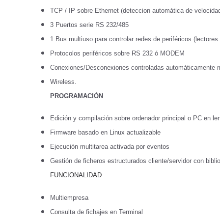
I
TCP / IP sobre Ethernet (deteccion automática de velocidad
d
3 Puertos serie RS 232/485
e
1 Bus multiuso para controlar redes de periféricos (lectores
n
Protocolos periféricos sobre RS 232 ó MODEM
t
Conexiones/Desconexiones controladas automáticamente me
i
Wireless.
f
PROGRAMACIÓN
i
c
Edición y compilación sobre ordenador principal o PC en len
a
Firmware basado en Linux actualizable
c
Ejecución multitarea activada por eventos
i
Gestión de ficheros estructurados cliente/servidor con bibl
o
FUNCIONALIDAD
n
Multiempresa
d
Consulta de fichajes en Terminal
e