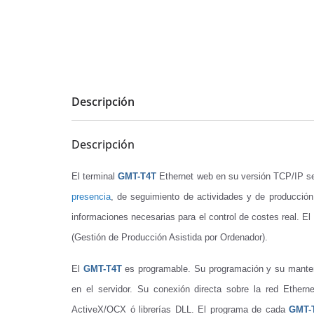
e
C
o
n
f
Descripción
i
a
Descripción
n
z
El terminal
GMT-T4T
Ethernet web en su versión TCP/IP se 
a
presencia
, de seguimiento de actividades y de producción
p
informaciones necesarias para el control de costes real. El
a
(Gestión de Producción Asistida por Ordenador).
r
a
El
GMT-T4T
es programable. Su programación y su manteni
e
en el servidor. Su conexión directa sobre la red Etherne
l
ActiveX/OCX ó librerías DLL. El programa de cada
GMT-