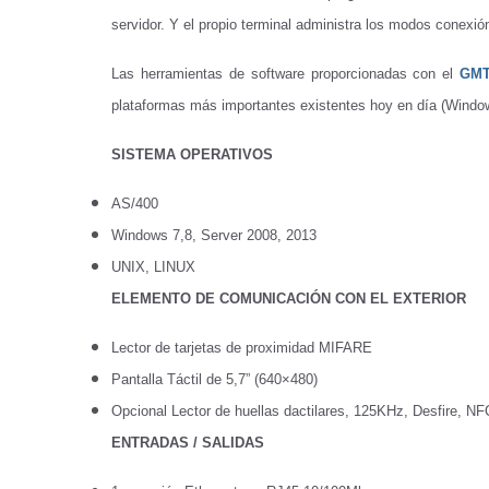
R
servidor. Y el propio terminal administra los modos conexión
e
Las herramientas de software proporcionadas con el
GMT
g
plataformas más importantes existentes hoy en día (Window
i
s
SISTEMA OPERATIVOS
t
r
AS/400
o
Windows 7,8, Server 2008, 2013
d
UNIX, LINUX
e
ELEMENTO DE COMUNICACIÓN CON EL EXTERIOR
J
Lector de tarjetas de proximidad MIFARE
o
Pantalla Táctil de 5,7” (640×480)
r
Opcional Lector de huellas dactilares, 125KHz, Desfire, NF
n
ENTRADAS / SALIDAS
a
d