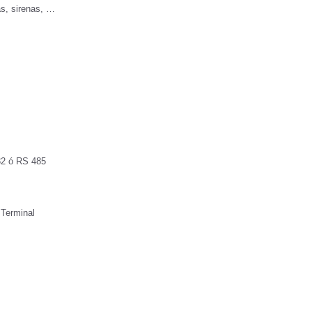
as, sirenas, …
232 ó RS 485
 Terminal