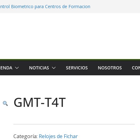
ntrol Biometrico para Centros de Formacion
s
ntacto y Detección de Temperatura
nte a Covid-19
tada 4.0
IENDA
NOTICIAS
SERVICIOS
NOSOTROS
CO
GMT-T4T
Categoría:
Relojes de Fichar